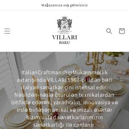
Məzmuna
Mağazamıza xoş gəlmisiniz
keçin
Səbət
ItalianCraftmanshipMükəmməllik
axtarışında VILLARI 1967-ci ildən bəri
italyan sənətkar çini istehsal edir.
Nəsildən-nəslə ötürülən texnikalardan
istifadə edərək, yaradıcılıq, innovasiya və
irslə birləşən unikal və imzalı əsərlər
bizim ustad sənətkarlarımızın
sənətkarlığı ilə canlanır.