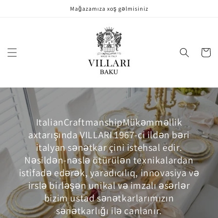
Məzmuna
Mağazamıza xoş gəlmisiniz
keçin
Səbət
ItalianCraftmanshipMükəmməllik
axtarışında VILLARI 1967-ci ildən bəri
italyan sənətkar çini istehsal edir.
Nəsildən-nəslə ötürülən texnikalardan
istifadə edərək, yaradıcılıq, innovasiya və
irslə birləşən unikal və imzalı əsərlər
bizim ustad sənətkarlarımızın
sənətkarlığı ilə canlanır.